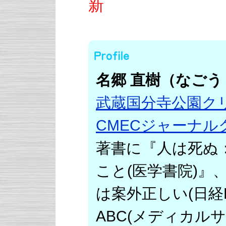
新
名郷 直樹（なごう
武蔵国分寺公園ク
CMECジャーナル
著書に『人は死ぬ
こと(医学書院)』
は案外正しい(日経
ABC(メディカル