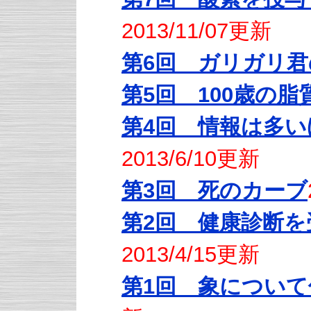
2013/11/07更新
第6回 ガリガリ君
第5回 100歳の脂
第4回 情報は多
2013/6/10更新
第3回
死のカーブ
第2回 健康診断
2013/4/15更新
第1回 象につい