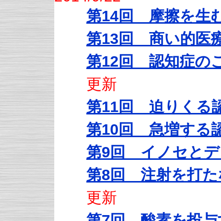
第14回 摩擦を生
第13回 商い的医
第12回 認知症の
更新
第11回 迫りくる
第10回 急増する
第9回 イノセと
第8回 注射を打
更新
第7回 酸素を投