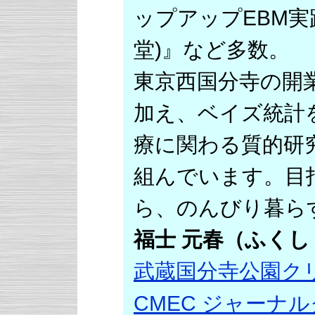
ップアップEBM実
堂)』など多数。
東京西国分寺の開
加え、ベイズ統計
療に関わる質的研
組んでいます。目
ら、のんびり暮ら
福士 元春（ふくし
武蔵国分寺公園ク
CMEC ジャーナ